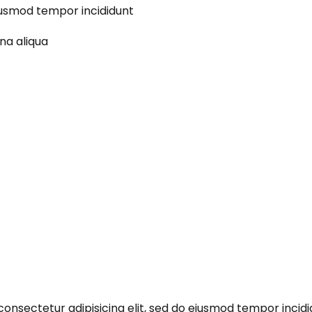
 eiusmod tempor incididunt
na aliqua
consectetur adipisicing elit, sed do eiusmod tempor incidi