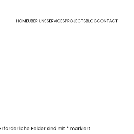
HOME
ÜBER UNS
SERVICES
PROJECTS
BLOG
CONTACT
Erforderliche Felder sind mit
*
markiert